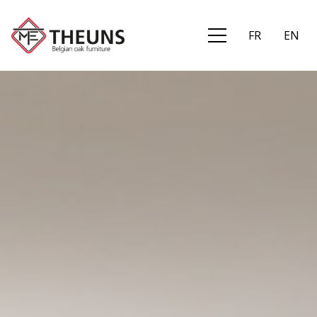
collecties
FR
EN