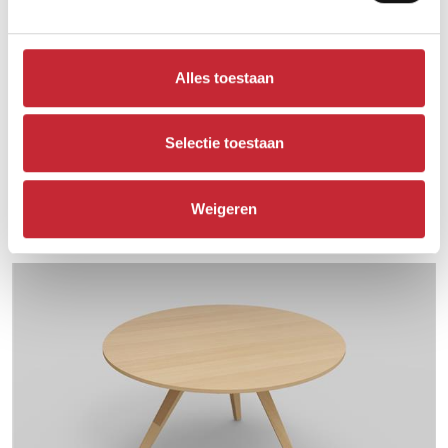
Alles toestaan
Selectie toestaan
AM.TA.RO130
Weigeren
130 x 130 x 76 cm