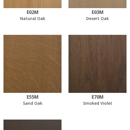
E02M
E03M
Natural Oak
Desert Oak
E55M
E70M
Sand Oak
Smoked Violet