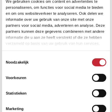
dealer in ons netwerk
We gebruiken cookies om content en advertenties te
personaliseren, om functies voor social media te bieden
en om ons websiteverkeer te analyseren. Ook delen we
informatie over uw gebruik van onze site met onze
Vind een dealer
partners voor social media, adverteren en analyse. Deze
partners kunnen deze gegevens combineren met andere
informatie die u aan ze heeft verstrekt of die ze hebben
verzameld op basis van uw gebruik van hun services.
Toestemmingsselectie
Noodzakelijk
Vergelijkbare producten
Voorkeuren
Statistieken
Marketing