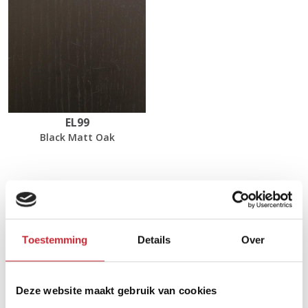
EL99
Black Matt Oak
Afmetingen
150 x 150 x 76 cm
Toestemming
Details
Over
Zoek uw dichtsbijzijnde
Deze website maakt gebruik van cookies