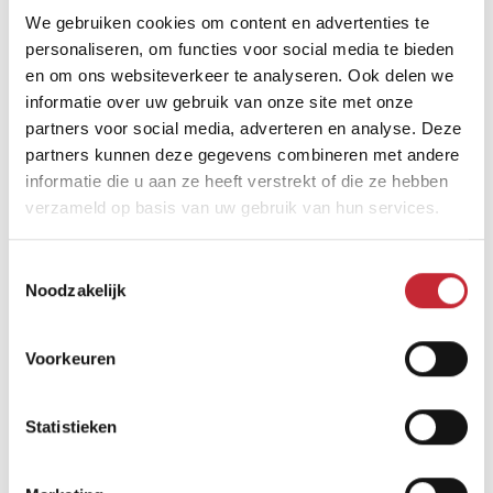
Zoek uw dichtsbijzijnde
We gebruiken cookies om content en advertenties te
dealer in ons netwerk
personaliseren, om functies voor social media te bieden
en om ons websiteverkeer te analyseren. Ook delen we
informatie over uw gebruik van onze site met onze
partners voor social media, adverteren en analyse. Deze
Vind een dealer
partners kunnen deze gegevens combineren met andere
informatie die u aan ze heeft verstrekt of die ze hebben
verzameld op basis van uw gebruik van hun services.
Toestemmingsselectie
Noodzakelijk
Vergelijkbare producten
Voorkeuren
Statistieken