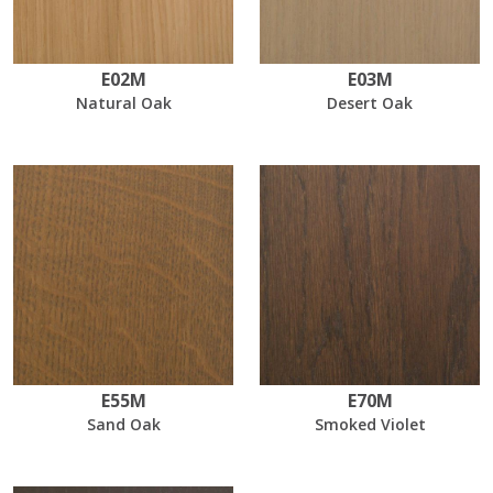
E02M
E03M
Natural Oak
Desert Oak
E55M
E70M
Sand Oak
Smoked Violet