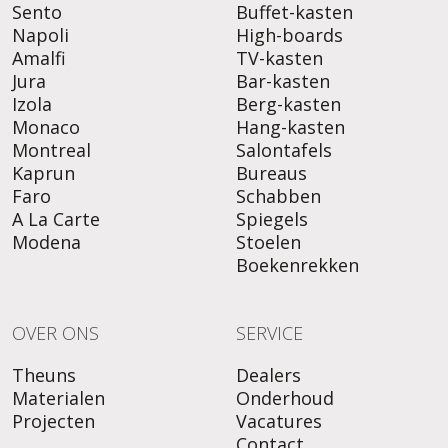
Sento
Buffet-kasten
Napoli
High-boards
Amalfi
TV-kasten
Jura
Bar-kasten
Izola
Berg-kasten
Monaco
Hang-kasten
Montreal
Salontafels
Kaprun
Bureaus
Faro
Schabben
A La Carte
Spiegels
Modena
Stoelen
Boekenrekken
OVER ONS
SERVICE
Theuns
Dealers
Materialen
Onderhoud
Projecten
Vacatures
Contact