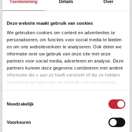
Toestemming
Details
Over
Afmetingen
Deze website maakt gebruik van cookies
160/240 x 100 x 76
We gebruiken cookies om content en advertenties te
personaliseren, om functies voor social media te bieden
en om ons websiteverkeer te analyseren. Ook delen we
informatie over uw gebruik van onze site met onze
Zoek uw dichtsbijzijnde
partners voor social media, adverteren en analyse. Deze
dealer in ons netwerk
partners kunnen deze gegevens combineren met andere
informatie die u aan ze heeft verstrekt of die ze hebben
verzameld op basis van uw gebruik van hun services.
Vind een dealer
Toestemmingsselectie
Noodzakelijk
Voorkeuren