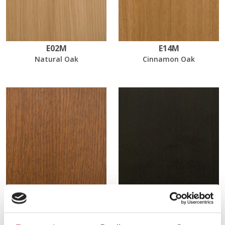
E02M
E14M
Natural Oak
Cinnamon Oak
EL21
EL55
Light Walnut Oak
Black Brushed Oak