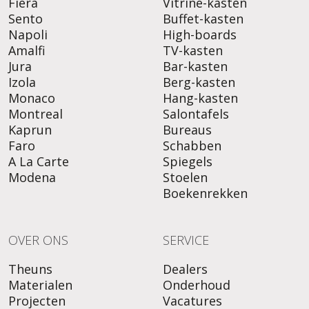
Fiera
Vitrine-kasten
Sento
Buffet-kasten
Napoli
High-boards
Amalfi
TV-kasten
Jura
Bar-kasten
Izola
Berg-kasten
Monaco
Hang-kasten
Montreal
Salontafels
Kaprun
Bureaus
Faro
Schabben
A La Carte
Spiegels
Modena
Stoelen
Boekenrekken
OVER ONS
SERVICE
Theuns
Dealers
Materialen
Onderhoud
Projecten
Vacatures