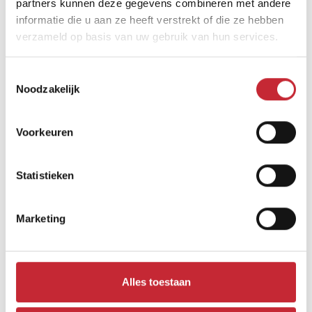
partners kunnen deze gegevens combineren met andere
informatie die u aan ze heeft verstrekt of die ze hebben
Vergelijkbare producten
verzameld op basis van uw gebruik van hun services.
Toestemmingsselectie
Noodzakelijk
Voorkeuren
Statistieken
Marketing
FIE.D2 + FIE.OPH2.G
Alles toestaan
123 x 210 x 45