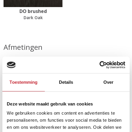
DO brushed
Dark Oak
Afmetingen
67 x 162 x 48 cm
Toestemming
Details
Over
Zoek uw dichtsbijzijnde
dealer in ons netwerk
Deze website maakt gebruik van cookies
We gebruiken cookies om content en advertenties te
Vind een dealer
personaliseren, om functies voor social media te bieden
en om ons websiteverkeer te analyseren. Ook delen we