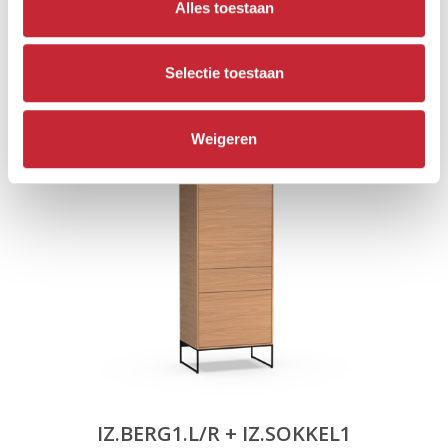
Alles toestaan
IZ.BERG1.L/R + IZ.PLINT1
Selectie toestaan
67 x 165 x 48 cm
Weigeren
IZ.BERG1.L/R + IZ.SOKKEL1