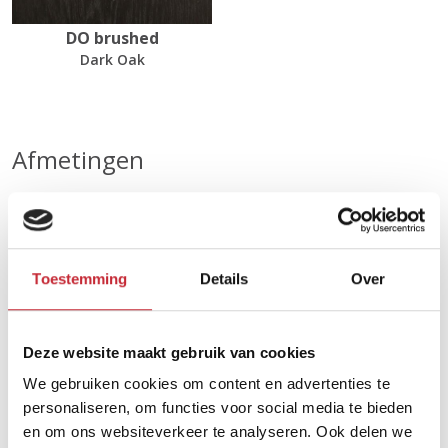
DO brushed
Dark Oak
Afmetingen
131 x 182 x 48 cm
Toestemming
Details
Over
Zoek uw dichtsbijzijnde
dealer in ons netwerk
Deze website maakt gebruik van cookies
We gebruiken cookies om content en advertenties te
Vind een dealer
personaliseren, om functies voor social media te bieden
en om ons websiteverkeer te analyseren. Ook delen we