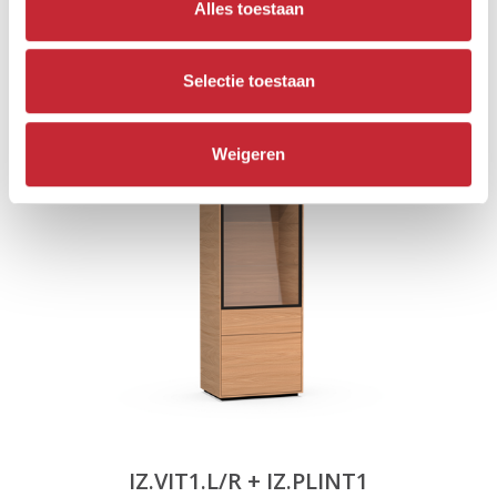
Alles toestaan
IZ.VIT1.L/R
Selectie toestaan
67 x 162 x 48 cm
Weigeren
IZ.VIT1.L/R + IZ.PLINT1