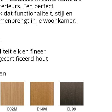
terieurs. Een perfect
dat functionaliteit, stijl en
menbrengt in je woonkamer.
n
iteit eik en fineer
ecertificeerd hout
en
E02M
E14M
EL99