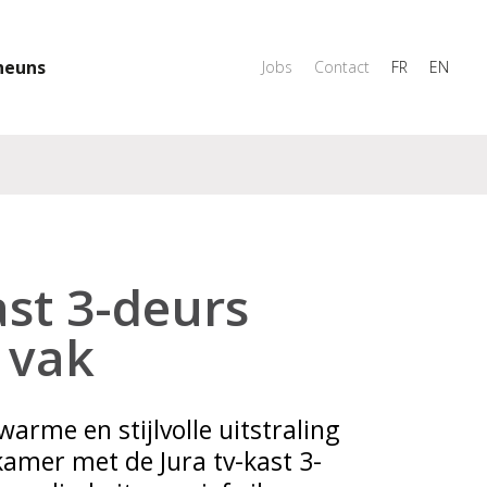
heuns
Jobs
Contact
FR
EN
st 3-deurs
 vak
arme en stijlvolle uitstraling
kamer met de Jura tv-kast 3-