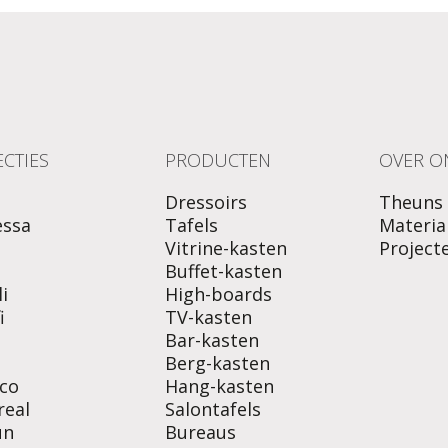
CTIES
PRODUCTEN
OVER O
Dressoirs
Theuns
essa
Tafels
Materia
Vitrine-kasten
Project
o
Buffet-kasten
i
High-boards
i
TV-kasten
Bar-kasten
Berg-kasten
co
Hang-kasten
real
Salontafels
un
Bureaus