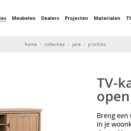
ies
Meubelen
Dealers
Projecten
Materialen
T
home
collecties
jura
jr.tv3/ov
TV-ka
open
Breng een w
in je woon