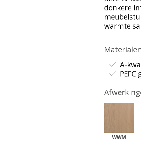
donkere in
meubelstuk 
warmte sa
Materiale
A-kwal
PEFC g
Afwerking
WWM