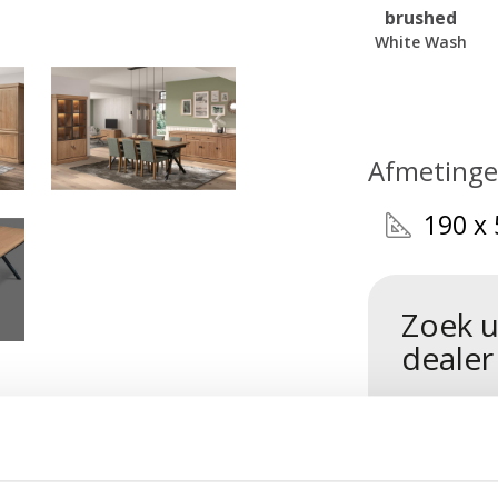
brushed
White Wash
Afmeting
190 x 
Zoek u
dealer
JR.TV3/OV
ructieblad JURA Legplank.pdf