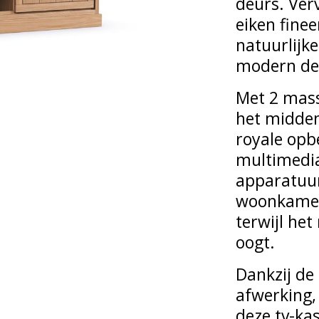
deurs. Ver
eiken fine
natuurlijk
modern de
Met 2 mass
het midden
royale opb
multimedia
apparatuur 
woonkamer 
terwijl het
oogt.
Dankzij de
afwerking, 
deze tv-kas