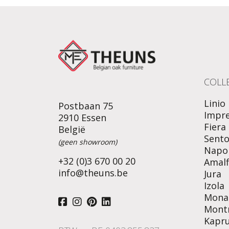
COLLE
Linio
Postbaan 75
Impr
2910 Essen
Fiera
België
Sent
(geen showroom)
Napol
+32 (0)3 670 00 20
Amalf
info@theuns.be
Jura
Izola
Mona
Mont
Kapr