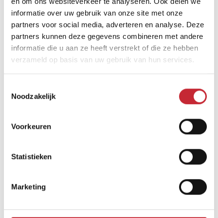
en om ons websiteverkeer te analyseren. Ook delen we
informatie over uw gebruik van onze site met onze
partners voor social media, adverteren en analyse. Deze
Afmetingen
partners kunnen deze gegevens combineren met andere
informatie die u aan ze heeft verstrekt of die ze hebben
80 x 80 x 41cm
verzameld op basis van uw gebruik van hun services.
Toestemmingsselectie
Zoek uw dichtsbijzijnde
Noodzakelijk
dealer in ons netwerk
Voorkeuren
Vind een dealer
Statistieken
Marketing