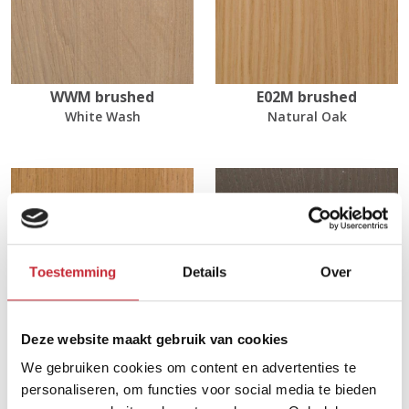
WWM brushed
E02M brushed
White Wash
Natural Oak
Toestemming
Details
Over
Deze website maakt gebruik van cookies
E14M brushed
EL99 brushed
We gebruiken cookies om content en advertenties te
Cinnamon Oak
Black Matt Oak
personaliseren, om functies voor social media te bieden