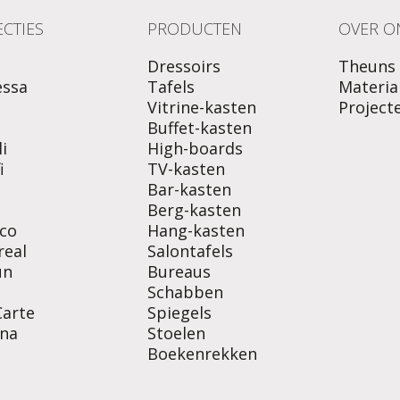
CTIES
PRODUCTEN
OVER O
Dressoirs
Theuns
essa
Tafels
Materia
Vitrine-kasten
Project
o
Buffet-kasten
i
High-boards
i
TV-kasten
Bar-kasten
Berg-kasten
co
Hang-kasten
real
Salontafels
un
Bureaus
Schabben
Carte
Spiegels
na
Stoelen
Boekenrekken