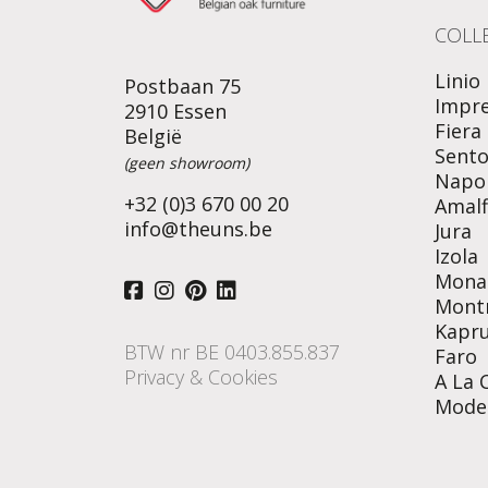
COLLE
Linio
Postbaan 75
Impr
2910 Essen
Fiera
België
Sent
(geen showroom)
Napol
+32 (0)3 670 00 20
Amalf
info@theuns.be
Jura
Izola
Mona
Mont
Kapr
BTW nr BE 0403.855.837
Faro
Privacy & Cookies
A La 
Mode