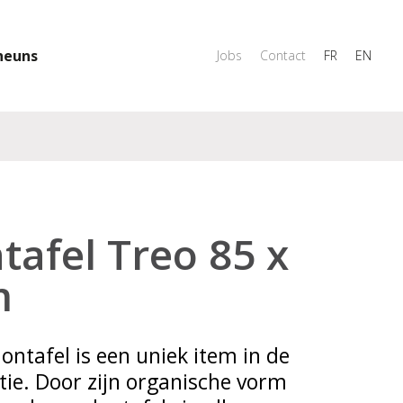
heuns
Jobs
Contact
FR
EN
tafel Treo 85 x
m
ontafel is een uniek item in de
ctie. Door zijn organische vorm