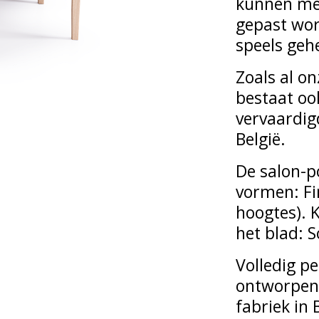
kunnen mee
gepast wor
speels gehe
Zoals al on
bestaat oo
vervaardigd
België.
De salon-po
vormen: Fi
hoogtes). 
het blad: S
Volledig pe
ontworpen
fabriek in 