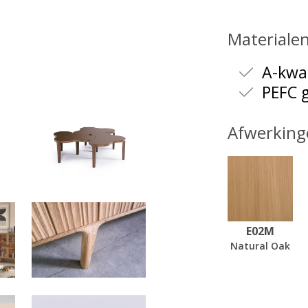
Materiale
A-kwal
PEFC g
Afwerking
E02M
Natural Oak