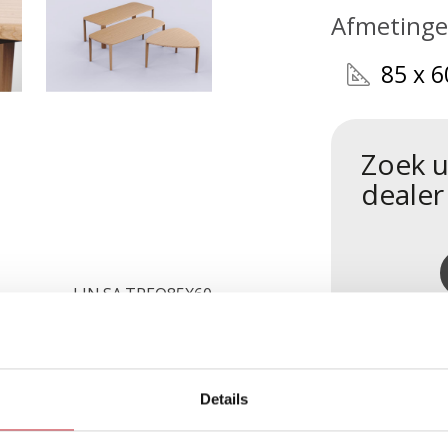
Afmeting
85 x 6
Zoek u
dealer
LIN.SA.TREO85X60
Details