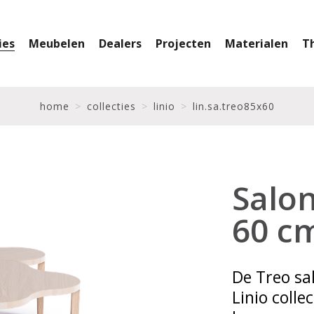
ies
Meubelen
Dealers
Projecten
Materialen
T
home
collecties
linio
lin.sa.treo85x60
Salon
60 c
De Treo sal
Linio colle