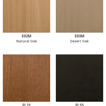
E02M
E03M
Natural Oak
Desert Oak
EL21
EL55