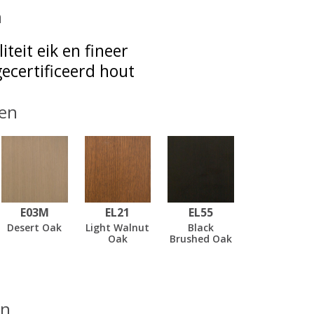
n
iteit eik en fineer
ecertificeerd hout
en
E03M
EL21
EL55
Desert Oak
Light Walnut
Black
Oak
Brushed Oak
en