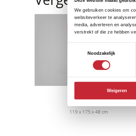
Deze website maakt gebruik
We gebruiken cookies om cont
websiteverkeer te analyseren
media, adverteren en analys
verstrekt of die ze hebben v
Toestemmingsselectie
Noodzakelijk
Weigeren
MN.BERG2
119 x 175 x 48 cm