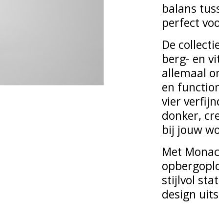
balans tus
perfect voo
De collecti
berg- en v
allemaal o
en function
vier verfij
donker, cre
bij jouw w
Met Monaco
opbergoplo
stijlvol st
design uits