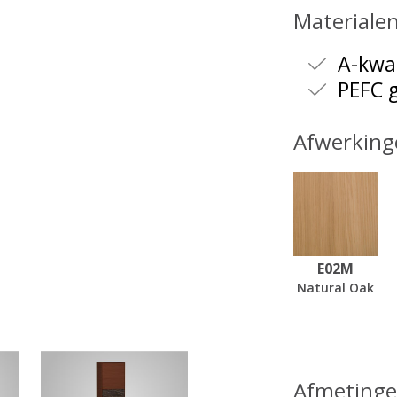
Materiale
A-kwal
PEFC g
Afwerking
E02M
Natural Oak
Afmeting