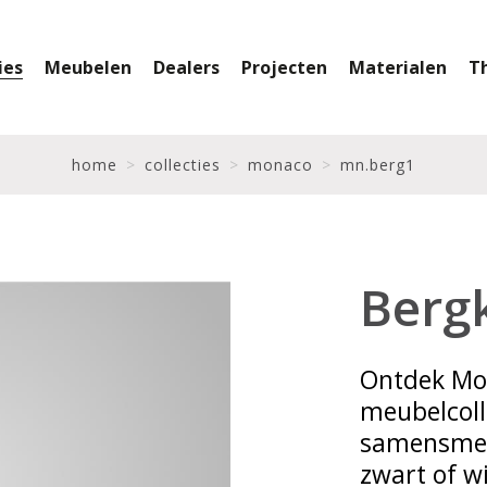
ies
Meubelen
Dealers
Projecten
Materialen
T
home
collecties
monaco
mn.berg1
Berg
Ontdek Mo
meubelcolle
samensmelt
zwart of wi