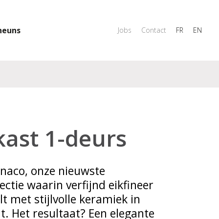
heuns
Jobs
Contact
FR
EN
kast 1-deurs
naco, onze nieuwste
ctie waarin verfijnd eikfineer
 met stijlvolle keramiek in
t. Het resultaat? Een elegante