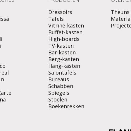
Dressoirs
Theuns
essa
Tafels
Materia
Vitrine-kasten
Project
o
Buffet-kasten
i
High-boards
i
TV-kasten
Bar-kasten
Berg-kasten
co
Hang-kasten
real
Salontafels
un
Bureaus
Schabben
Carte
Spiegels
na
Stoelen
Boekenrekken