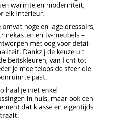
sen warmte en moderniteit,
r elk interieur.
e omvat hoge en lage dressoirs,
itrinekasten en tv-meubels –
ntworpen met oog voor detail
aliteit. Dankzij de keuze uit
nde beitskleuren, van licht tot
ëer je moeiteloos de sfeer die
oonruimte past.
 haal je niet enkel
ssingen in huis, maar ook een
atement dat klasse en eigentijds
traalt.