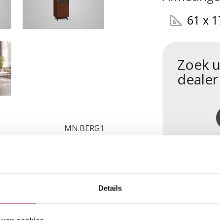
61 x 1
Zoek u
dealer
MN.BERG1
Details
roducten