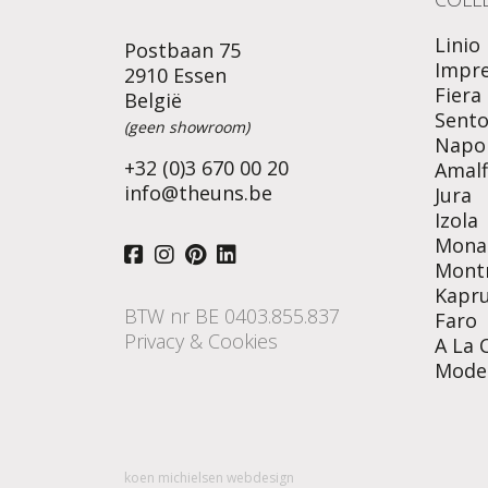
Linio
Postbaan 75
Impr
2910 Essen
Fiera
België
Sent
(geen showroom)
Napol
+32 (0)3 670 00 20
Amalf
info@theuns.be
Jura
Izola
Mona
Mont
Kapr
BTW nr BE 0403.855.837
Faro
Privacy & Cookies
A La 
Mode
koen michielsen webdesign