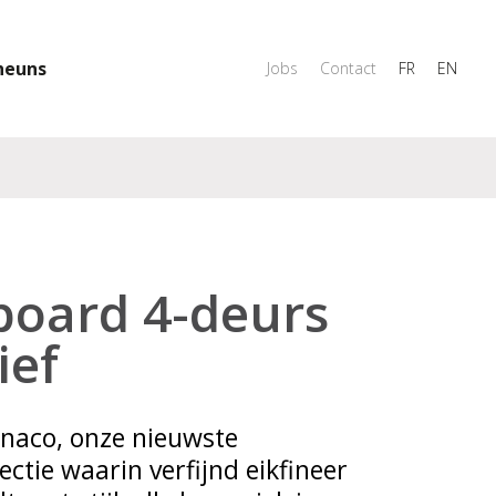
heuns
Jobs
Contact
FR
EN
board 4-deurs
ief
naco, onze nieuwste
ctie waarin verfijnd eikfineer