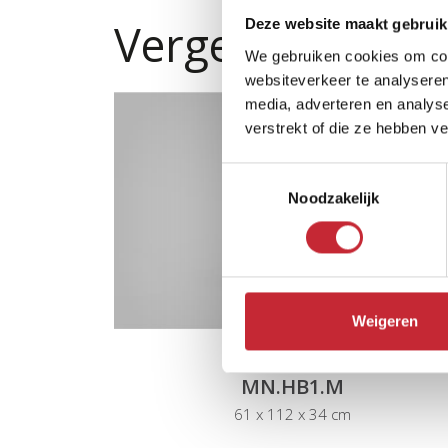
Vergelijkbare p
Deze website maakt gebruik
We gebruiken cookies om cont
websiteverkeer te analyseren
media, adverteren en analys
verstrekt of die ze hebben v
Toestemmingsselectie
Noodzakelijk
Weigeren
MN.HB1.M
61 x 112 x 34 cm