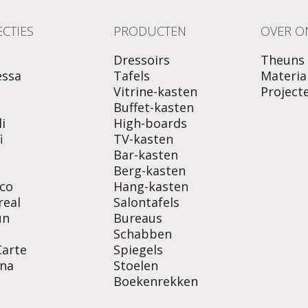
CTIES
PRODUCTEN
OVER O
Dressoirs
Theuns
essa
Tafels
Materia
Vitrine-kasten
Project
o
Buffet-kasten
i
High-boards
i
TV-kasten
Bar-kasten
Berg-kasten
co
Hang-kasten
real
Salontafels
un
Bureaus
Schabben
Carte
Spiegels
na
Stoelen
Boekenrekken