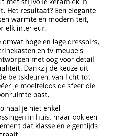
 met stijlvolle keramiek in
t. Het resultaat? Een elegante
sen warmte en moderniteit,
r elk interieur.
e omvat hoge en lage dressoirs,
itrinekasten en tv-meubels –
ntworpen met oog voor detail
aliteit. Dankzij de keuze uit
nde beitskleuren, van licht tot
ëer je moeiteloos de sfeer die
oonruimte past.
 haal je niet enkel
ssingen in huis, maar ook een
atement dat klasse en eigentijds
traalt.