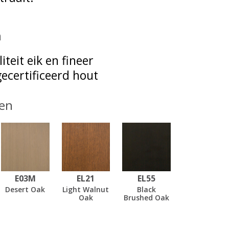
n
iteit eik en fineer
ecertificeerd hout
en
E03M
EL21
EL55
Desert Oak
Light Walnut
Black
Oak
Brushed Oak