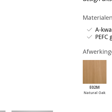
Materiale
A-kwal
PEFC g
Afwerking
E02M
Natural Oak