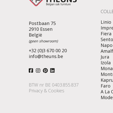
COLLE
Linio
Postbaan 75
Impr
2910 Essen
Fiera
België
Sent
(geen showroom)
Napol
+32 (0)3 670 00 20
Amalf
info@theuns.be
Jura
Izola
Mona
Mont
Kapr
BTW nr BE 0403.855.837
Faro
Privacy & Cookies
A La 
Mode