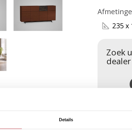
Afmeting
235 x
Zoek u
dealer
MN.HB4.M
Details