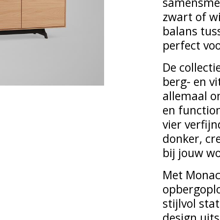
samensmelt
zwart of wi
balans tus
perfect voo
De collecti
berg- en v
allemaal o
en function
vier verfij
donker, cre
bij jouw w
Met Monaco
opbergoplo
stijlvol st
design uits