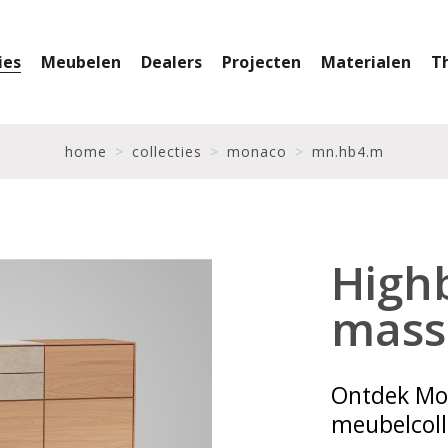
ies
Meubelen
Dealers
Projecten
Materialen
T
home
collecties
monaco
mn.hb4.m
High
mass
Ontdek Mo
meubelcolle