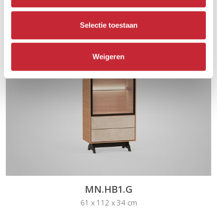
MN.HB1.M
61 x 112 x 34 cm
Selectie toestaan
Weigeren
MN.HB1.G
61 x 112 x 34 cm