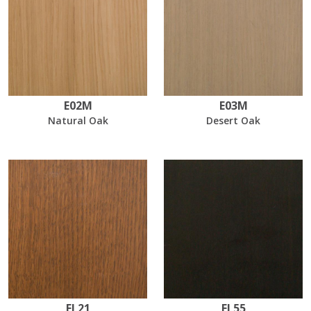
E02M
E03M
Natural Oak
Desert Oak
EL21
EL55