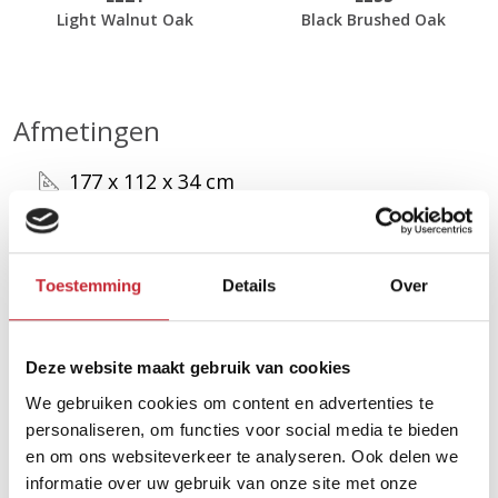
Light Walnut Oak
Black Brushed Oak
Afmetingen
177 x 112 x 34 cm
Zoek uw dichtsbijzijnde
Toestemming
Details
Over
dealer in ons netwerk
Deze website maakt gebruik van cookies
Vind een dealer
We gebruiken cookies om content en advertenties te
personaliseren, om functies voor social media te bieden
en om ons websiteverkeer te analyseren. Ook delen we
informatie over uw gebruik van onze site met onze