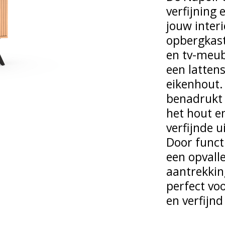
verfijning
jouw inter
opbergkast
en tv-meub
een latten
eikenhout.
benadrukt 
het hout e
verfijnde u
Door funct
een opvall
aantrekking
perfect voo
en verfijn