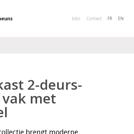
heuns
Jobs
Contact
FR
EN
ast 2-deurs-
 vak met
el
collectie brengt moderne