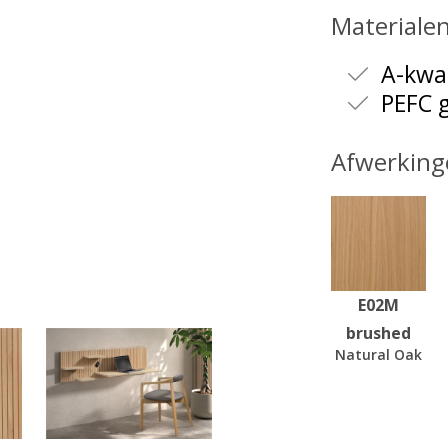
Materiale
A-kwal
PEFC g
Afwerking
E02M
brushed
Natural Oak