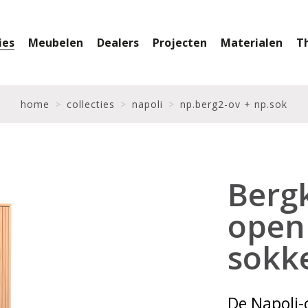
ies
Meubelen
Dealers
Projecten
Materialen
T
home
collecties
napoli
np.berg2-ov + np.sok
Bergk
open
sokk
De Napoli-