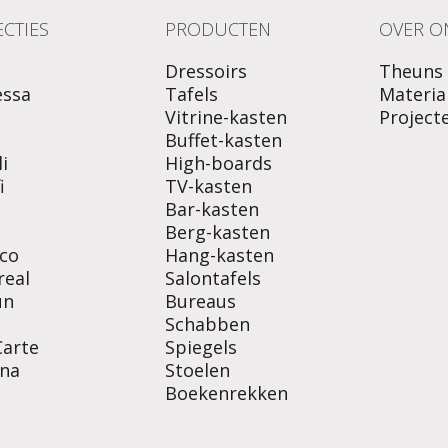
CTIES
PRODUCTEN
OVER O
Dressoirs
Theuns
essa
Tafels
Materia
Vitrine-kasten
Project
o
Buffet-kasten
i
High-boards
i
TV-kasten
Bar-kasten
Berg-kasten
co
Hang-kasten
real
Salontafels
un
Bureaus
Schabben
Carte
Spiegels
na
Stoelen
Boekenrekken