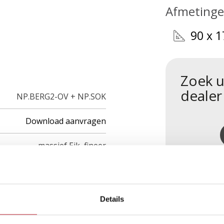
Afmeting
90 x 1
Zoek u
dealer
NP.BERG2-OV + NP.SOK
Download aanvragen
massief Eik, fineer
Details