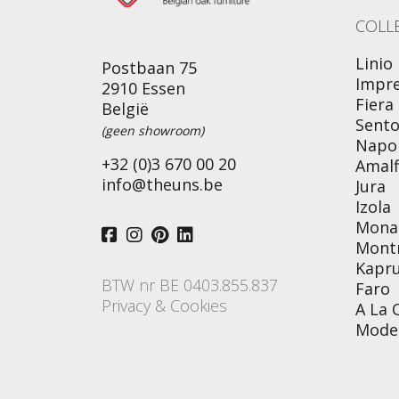
COLLE
Linio
Postbaan 75
Impr
2910 Essen
Fiera
België
Sent
(geen showroom)
Napol
+32 (0)3 670 00 20
Amalf
info@theuns.be
Jura
Izola
Mona
Mont
Kapr
BTW nr BE 0403.855.837
Faro
Privacy & Cookies
A La 
Mode