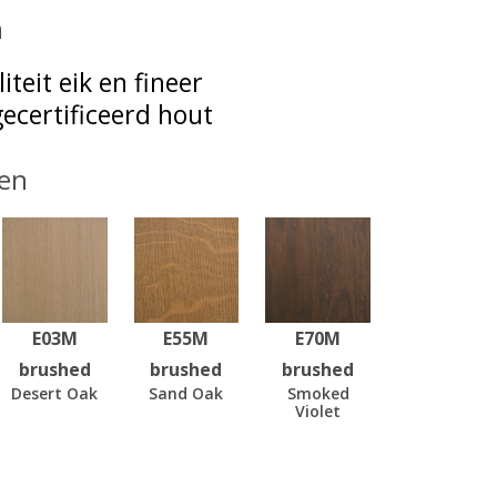
n
iteit eik en fineer
ecertificeerd hout
en
E03M
E55M
E70M
brushed
brushed
brushed
Desert Oak
Sand Oak
Smoked
Violet