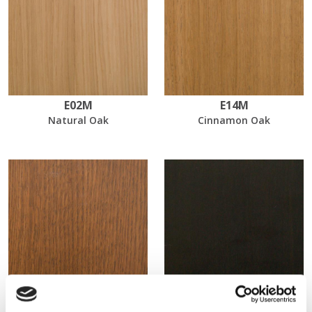
E02M
E14M
Natural Oak
Cinnamon Oak
EL21
EL55