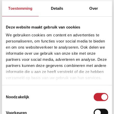
Light Walnut Oak
Black Brushed Oak
Toestemming
Details
Over
Deze website maakt gebruik van cookies
Afmetingen
We gebruiken cookies om content en advertenties te
66 x 151 x 45
personaliseren, om functies voor social media te bieden
en om ons websiteverkeer te analyseren. Ook delen we
informatie over uw gebruik van onze site met onze
partners voor social media, adverteren en analyse. Deze
Zoek uw dichtsbijzijnde
partners kunnen deze gegevens combineren met andere
dealer in ons netwerk
informatie die u aan ze heeft verstrekt of die ze hebben
verzameld op basis van uw gebruik van hun services.
Vind een dealer
Toestemmingsselectie
Noodzakelijk
Voorkeuren