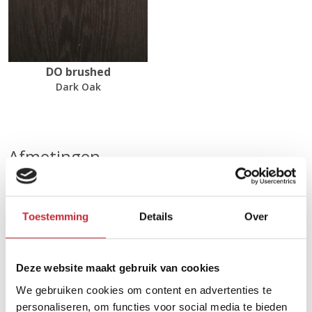
DO brushed
Dark Oak
Afmetingen
Ø70 x 35/40 cm
Toestemming
Details
Over
Zoek uw dichtsbijzijnde
dealer in ons netwerk
Deze website maakt gebruik van cookies
We gebruiken cookies om content en advertenties te
personaliseren, om functies voor social media te bieden