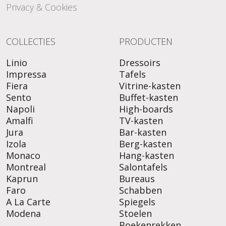
Privacy & Cookies
COLLECTIES
PRODUCTEN
Linio
Dressoirs
Impressa
Tafels
Fiera
Vitrine-kasten
Sento
Buffet-kasten
Napoli
High-boards
Amalfi
TV-kasten
Jura
Bar-kasten
Izola
Berg-kasten
Monaco
Hang-kasten
Montreal
Salontafels
Kaprun
Bureaus
Faro
Schabben
A La Carte
Spiegels
Modena
Stoelen
Boekenrekken