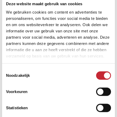
Deze website maakt gebruik van cookies
We gebruiken cookies om content en advertenties te
Zoek uw dichtsbijzijnde
personaliseren, om functies voor social media te bieden
dealer in ons netwerk
en om ons websiteverkeer te analyseren. Ook delen we
informatie over uw gebruik van onze site met onze
partners voor social media, adverteren en analyse. Deze
partners kunnen deze gegevens combineren met andere
Vind een dealer
informatie die u aan ze heeft verstrekt of die ze hebben
verzameld op basis van uw gebruik van hun services.
Toestemmingsselectie
Noodzakelijk
Voorkeuren
Vergelijkbare producten
Statistieken