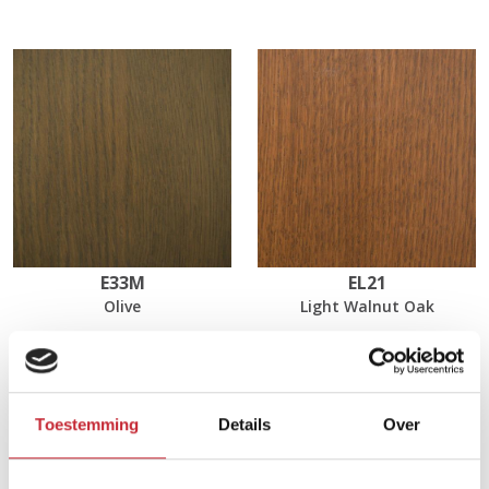
E33M
EL21
Olive
Light Walnut Oak
Afmetingen
Toestemming
Details
Over
85 x 60 x 38/47 cm