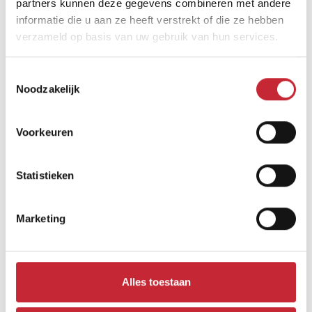
partners kunnen deze gegevens combineren met andere
informatie die u aan ze heeft verstrekt of die ze hebben
Vergelijkbare producten
verzameld op basis van uw gebruik van hun services.
Toestemmingsselectie
Noodzakelijk
Voorkeuren
Statistieken
Marketing
FIE.D2 + FIE.OPH2.M
Alles toestaan
123 x 210 x 45