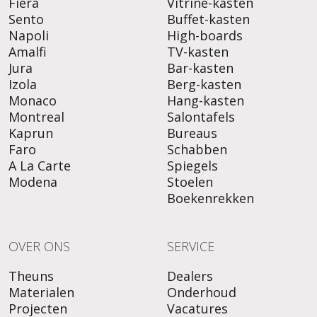
Fiera
Vitrine-kasten
Sento
Buffet-kasten
Napoli
High-boards
Amalfi
TV-kasten
Jura
Bar-kasten
Izola
Berg-kasten
Monaco
Hang-kasten
Montreal
Salontafels
Kaprun
Bureaus
Faro
Schabben
A La Carte
Spiegels
Modena
Stoelen
Boekenrekken
OVER ONS
SERVICE
Theuns
Dealers
Materialen
Onderhoud
Projecten
Vacatures