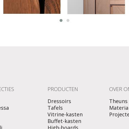
CTIES
PRODUCTEN
OVER O
Dressoirs
Theuns
essa
Tafels
Materia
Vitrine-kasten
Project
o
Buffet-kasten
i
High-boards