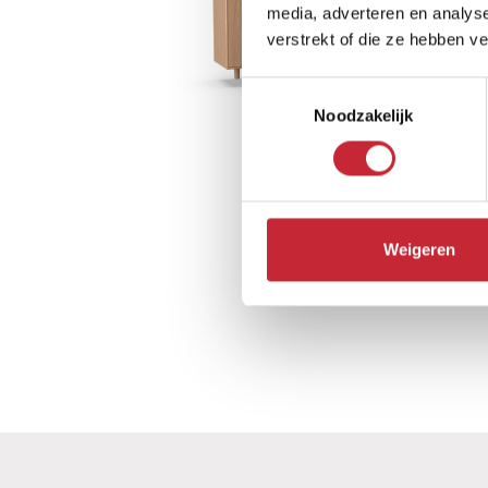
media, adverteren en analys
verstrekt of die ze hebben v
Toestemmingsselectie
Noodzakelijk
SE.D3
Weigeren
178 x 78 x 45