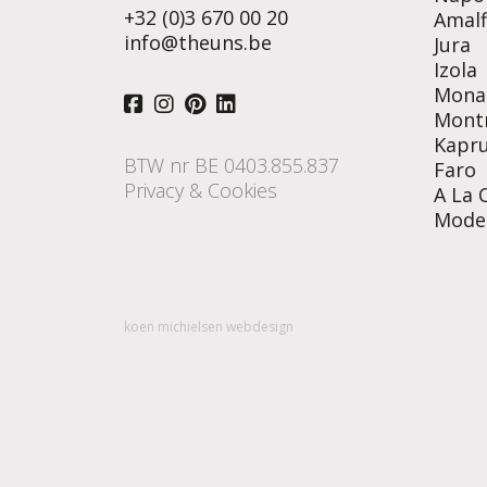
+32 (0)3 670 00 20
Amalf
info@theuns.be
Jura
Izola
Mona
Mont
Kapr
BTW nr BE 0403.855.837
Faro
Privacy & Cookies
A La 
Mode
koen michielsen webdesign