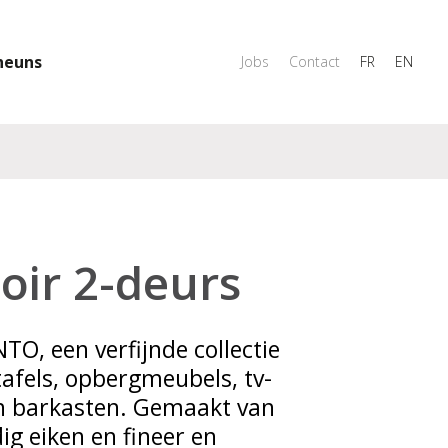
heuns
Jobs
Contact
FR
EN
oir 2-deurs
TO, een verfijnde collectie
tafels, opbergmeubels, tv-
n barkasten. Gemaakt van
g eiken en fineer en