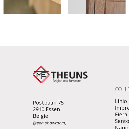
COLLE
Linio
Postbaan 75
Impr
2910 Essen
Fiera
België
Sent
(geen showroom)
Napol