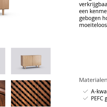
verkrijgbaa
een kenme
gebogen ho
moeiteloos
Materiale
A-kwal
PEFC g