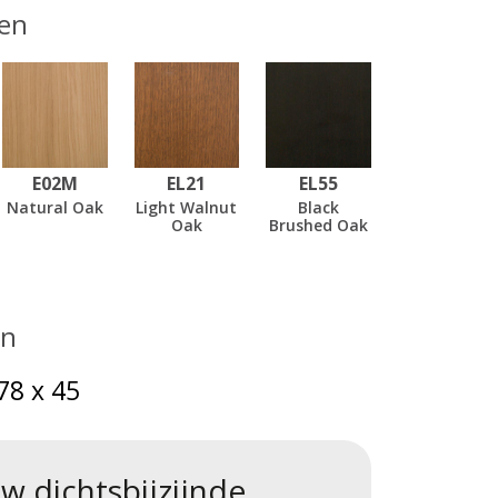
en
E02M
EL21
EL55
Natural Oak
Light Walnut
Black
Oak
Brushed Oak
en
78 x 45
w dichtsbijzijnde