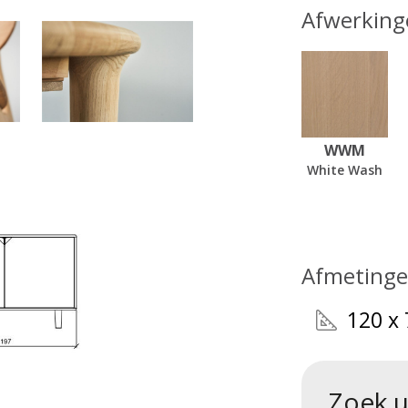
Afwerking
WWM
White Wash
Afmeting
120 x 
Zoek u