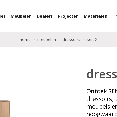
ies
Meubelen
Dealers
Projecten
Materialen
T
home
meubelen
dressoirs
se.d2
dress
Ontdek SEN
dressoirs, 
meubels e
hoogwaardi