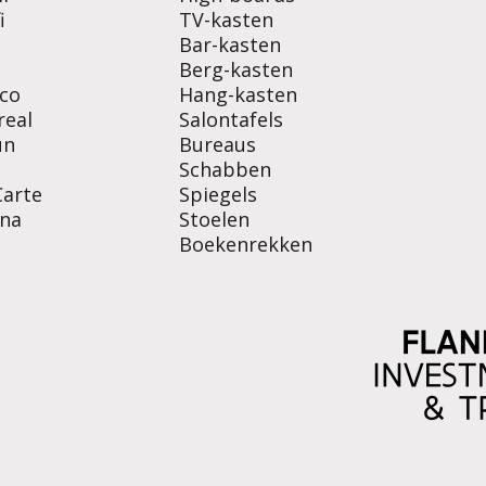
i
TV-kasten
Bar-kasten
Berg-kasten
co
Hang-kasten
real
Salontafels
un
Bureaus
Schabben
Carte
Spiegels
na
Stoelen
Boekenrekken