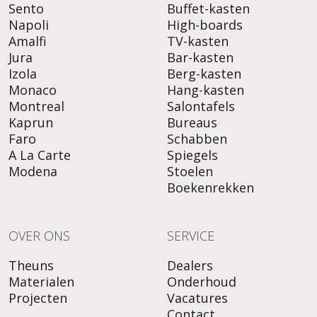
Sento
Buffet-kasten
Napoli
High-boards
Amalfi
TV-kasten
Jura
Bar-kasten
Izola
Berg-kasten
Monaco
Hang-kasten
Montreal
Salontafels
Kaprun
Bureaus
Faro
Schabben
A La Carte
Spiegels
Modena
Stoelen
Boekenrekken
OVER ONS
SERVICE
Theuns
Dealers
Materialen
Onderhoud
Projecten
Vacatures
Contact