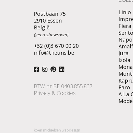
Linio
Postbaan 75
Impr
2910 Essen
Fiera
België
Sent
(geen showroom)
Napol
+32 (0)3 670 00 20
Amalf
info@theuns.be
Jura
Izola
Mona
Mont
Kapr
BTW nr BE 0403.855.837
Faro
Privacy & Cookies
A La 
Mode
koen michielsen webdesign