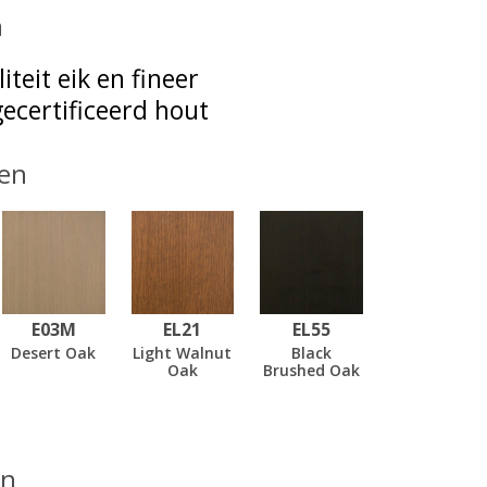
n
iteit eik en fineer
ecertificeerd hout
en
E03M
EL21
EL55
Desert Oak
Light Walnut
Black
Oak
Brushed Oak
en