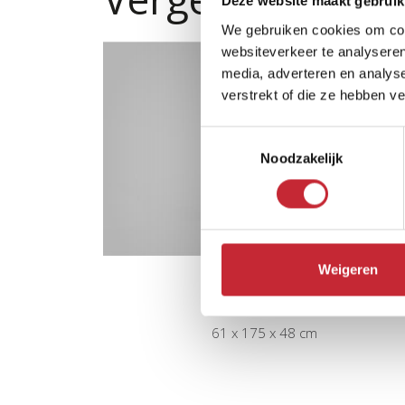
Deze website maakt gebruik
We gebruiken cookies om cont
websiteverkeer te analyseren
media, adverteren en analys
verstrekt of die ze hebben v
Toestemmingsselectie
Noodzakelijk
Weigeren
MN.BERG1
61 x 175 x 48 cm