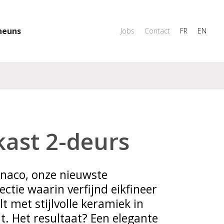
heuns
Jobs
Contact
FR
EN
kast 2-deurs
naco, onze nieuwste
ctie waarin verfijnd eikfineer
 met stijlvolle keramiek in
t. Het resultaat? Een elegante