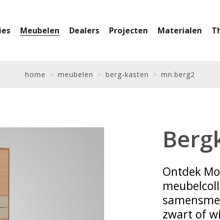
ies
Meubelen
Dealers
Projecten
Materialen
T
home
meubelen
berg-kasten
mn.berg2
Berg
Ontdek Mo
meubelcolle
samensmelt
zwart of wi