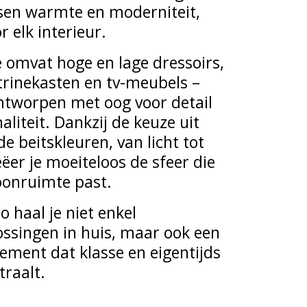
sen warmte en moderniteit,
r elk interieur.
e omvat hoge en lage dressoirs,
itrinekasten en tv-meubels –
ntworpen met oog voor detail
aliteit. Dankzij de keuze uit
nde beitskleuren, van licht tot
ëer je moeiteloos de sfeer die
oonruimte past.
 haal je niet enkel
ssingen in huis, maar ook een
atement dat klasse en eigentijds
traalt.