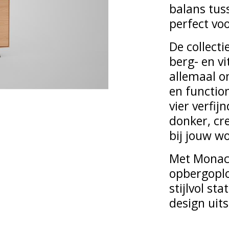
balans tus
perfect voo
De collecti
berg- en v
allemaal o
en function
vier verfij
donker, cre
bij jouw w
Met Monaco
opbergoplo
stijlvol st
design uits