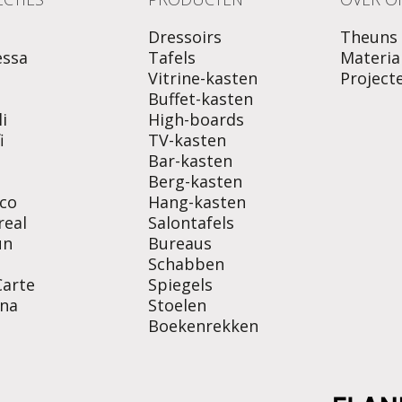
Dressoirs
Theuns
essa
Tafels
Materia
Vitrine-kasten
Project
o
Buffet-kasten
i
High-boards
i
TV-kasten
Bar-kasten
Berg-kasten
co
Hang-kasten
real
Salontafels
un
Bureaus
Schabben
Carte
Spiegels
na
Stoelen
Boekenrekken