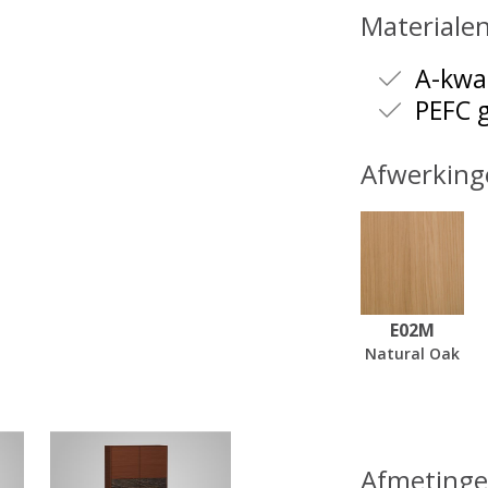
Materiale
A-kwal
PEFC g
Afwerking
E02M
Natural Oak
Afmeting