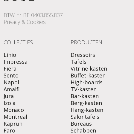
BTW nr BE 0403.855.837
Privacy & Cookies
COLLECTIES
PRODUCTEN
Linio
Dressoirs
Impressa
Tafels
Fiera
Vitrine-kasten
Sento
Buffet-kasten
Napoli
High-boards
Amalfi
TV-kasten
Jura
Bar-kasten
Izola
Berg-kasten
Monaco
Hang-kasten
Montreal
Salontafels
Kaprun
Bureaus
Faro
Schabben