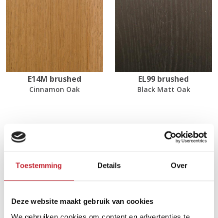
E14M brushed
EL99 brushed
Cinnamon Oak
Black Matt Oak
Afmetingen
220/320 x 98 x 78 cm
Toestemming
Details
Over
Zoek uw dichtsbijzijnde
Deze website maakt gebruik van cookies
dealer in ons netwerk
We gebruiken cookies om content en advertenties te