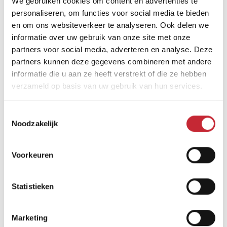
dealer in ons netwerk
We gebruiken cookies om content en advertenties te
personaliseren, om functies voor social media te bieden
en om ons websiteverkeer te analyseren. Ook delen we
informatie over uw gebruik van onze site met onze
Vind een dealer
partners voor social media, adverteren en analyse. Deze
partners kunnen deze gegevens combineren met andere
informatie die u aan ze heeft verstrekt of die ze hebben
verzameld op basis van uw gebruik van hun services.
Toestemmingsselectie
Noodzakelijk
Vergelijkbare producten
Voorkeuren
Statistieken
Marketing