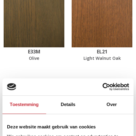
E33M
EL21
Olive
Light Walnut Oak
Afmetingen
180 x 100 x 76 cm
Toestemming
Details
Over
Zoek uw dichtsbijzijnde
Deze website maakt gebruik van cookies