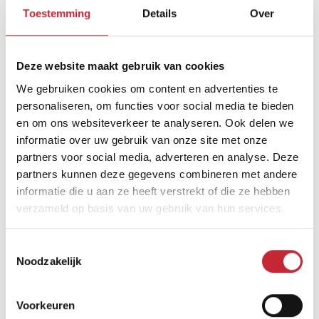
Toestemming
Details
Over
Afmetingen
Deze website maakt gebruik van cookies
We gebruiken cookies om content en advertenties te
236 x 51 x 45
personaliseren, om functies voor social media te bieden
en om ons websiteverkeer te analyseren. Ook delen we
informatie over uw gebruik van onze site met onze
Zoek uw dichtsbijzijnde
partners voor social media, adverteren en analyse. Deze
dealer in ons netwerk
partners kunnen deze gegevens combineren met andere
informatie die u aan ze heeft verstrekt of die ze hebben
verzameld op basis van uw gebruik van hun services.
Vind een dealer
Toestemmingsselectie
Noodzakelijk
Voorkeuren