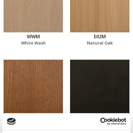
WWM
E02M
White Wash
Natural Oak
EL21
EL55
Light Walnut Oak
Black Brushed Oak