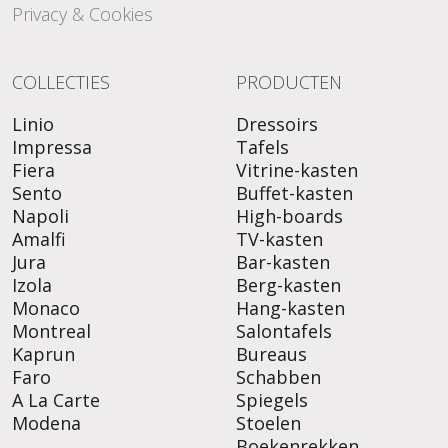
Privacy & Cookies
COLLECTIES
PRODUCTEN
Linio
Dressoirs
Impressa
Tafels
Fiera
Vitrine-kasten
Sento
Buffet-kasten
Napoli
High-boards
Amalfi
TV-kasten
Jura
Bar-kasten
Izola
Berg-kasten
Monaco
Hang-kasten
Montreal
Salontafels
Kaprun
Bureaus
Faro
Schabben
A La Carte
Spiegels
Modena
Stoelen
Boekenrekken