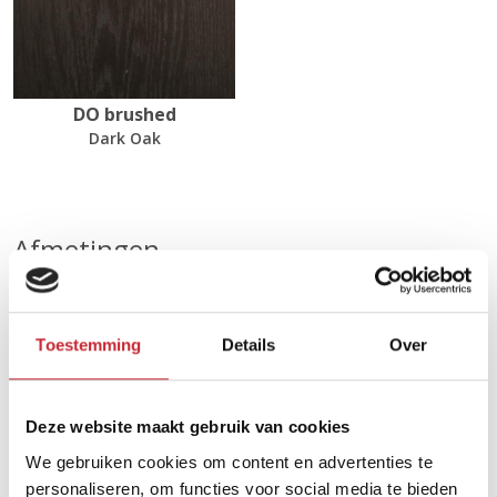
DO brushed
Dark Oak
Afmetingen
67 x 43 x 48 cm
Toestemming
Details
Over
Zoek uw dichtsbijzijnde
dealer in ons netwerk
Deze website maakt gebruik van cookies
We gebruiken cookies om content en advertenties te
personaliseren, om functies voor social media te bieden