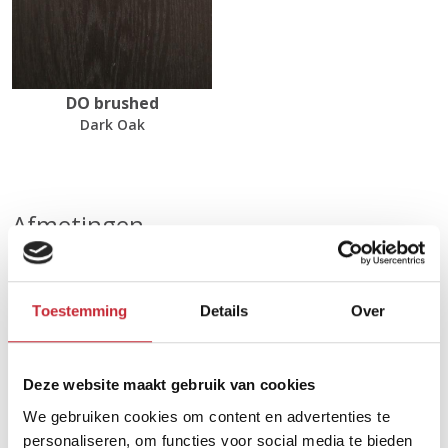
DO brushed
Dark Oak
Afmetingen
Ø50 x 35/40 cm
Toestemming
Details
Over
Zoek uw dichtsbijzijnde
dealer in ons netwerk
Deze website maakt gebruik van cookies
We gebruiken cookies om content en advertenties te
personaliseren, om functies voor social media te bieden