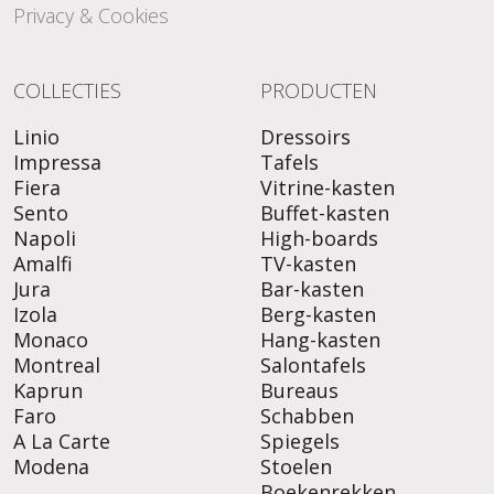
Privacy & Cookies
COLLECTIES
PRODUCTEN
Linio
Dressoirs
Impressa
Tafels
Fiera
Vitrine-kasten
Sento
Buffet-kasten
Napoli
High-boards
Amalfi
TV-kasten
Jura
Bar-kasten
Izola
Berg-kasten
Monaco
Hang-kasten
Montreal
Salontafels
Kaprun
Bureaus
Faro
Schabben
A La Carte
Spiegels
Modena
Stoelen
Boekenrekken