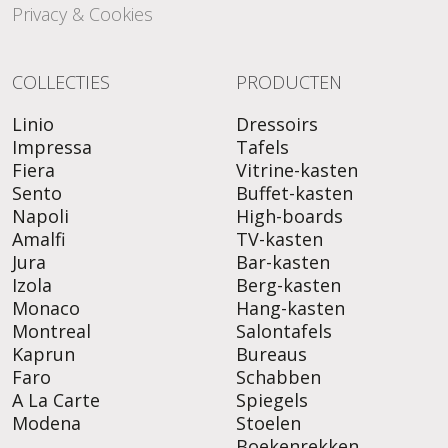
Privacy & Cookies
COLLECTIES
PRODUCTEN
Linio
Dressoirs
Impressa
Tafels
Fiera
Vitrine-kasten
Sento
Buffet-kasten
Napoli
High-boards
Amalfi
TV-kasten
Jura
Bar-kasten
Izola
Berg-kasten
Monaco
Hang-kasten
Montreal
Salontafels
Kaprun
Bureaus
Faro
Schabben
A La Carte
Spiegels
Modena
Stoelen
Boekenrekken