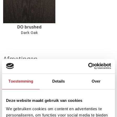
DO brushed
Dark Oak
Afmetingen
Ø80 x 35/40 cm
Toestemming
Details
Over
Zoek uw dichtsbijzijnde
dealer in ons netwerk
Deze website maakt gebruik van cookies
We gebruiken cookies om content en advertenties te
personaliseren, om functies voor social media te bieden