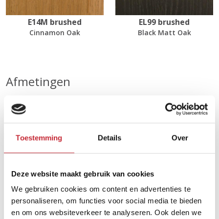
E14M brushed
EL99 brushed
Cinnamon Oak
Black Matt Oak
Afmetingen
180 x 98 x 78 cm
Toestemming
Details
Over
Zoek uw dichtsbijzijnde
dealer in ons netwerk
Deze website maakt gebruik van cookies
We gebruiken cookies om content en advertenties te
Vind een dealer
personaliseren, om functies voor social media te bieden
en om ons websiteverkeer te analyseren. Ook delen we