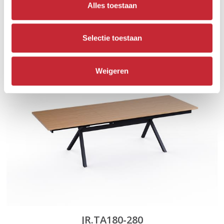
Alles toestaan
JR.TA220 FIX
Selectie toestaan
180 x 98 x 78 cm
Weigeren
JR.TA180-280