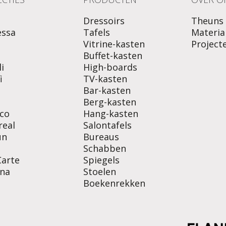
Dressoirs
Theuns
essa
Tafels
Materia
Vitrine-kasten
Project
o
Buffet-kasten
i
High-boards
i
TV-kasten
Bar-kasten
Berg-kasten
co
Hang-kasten
real
Salontafels
un
Bureaus
Schabben
Carte
Spiegels
na
Stoelen
Boekenrekken