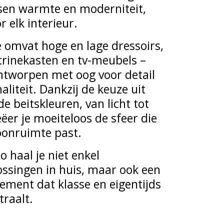
sen warmte en moderniteit,
r elk interieur.
e omvat hoge en lage dressoirs,
itrinekasten en tv-meubels –
ntworpen met oog voor detail
aliteit. Dankzij de keuze uit
nde beitskleuren, van licht tot
ëer je moeiteloos de sfeer die
oonruimte past.
 haal je niet enkel
ssingen in huis, maar ook een
atement dat klasse en eigentijds
traalt.