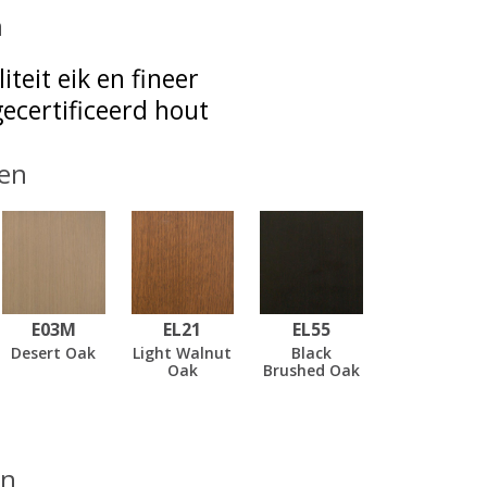
n
iteit eik en fineer
ecertificeerd hout
en
E03M
EL21
EL55
Desert Oak
Light Walnut
Black
Oak
Brushed Oak
en