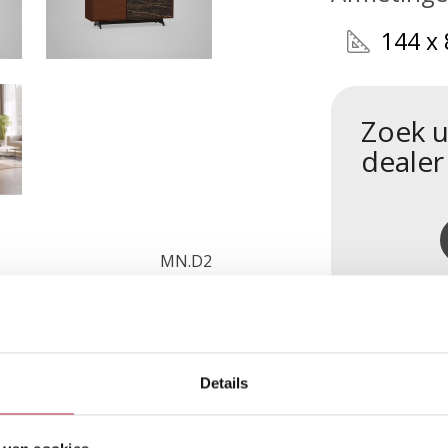
144 x 
Zoek u
dealer
MN.D2
Details
roducten