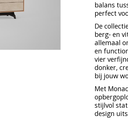
balans tus
perfect voo
De collecti
berg- en v
allemaal o
en function
vier verfij
donker, cre
bij jouw w
Met Monaco
opbergoplo
stijlvol st
design uits