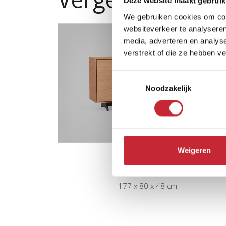
Deze website maakt gebruik
We gebruiken cookies om cont
websiteverkeer te analyseren
media, adverteren en analys
verstrekt of die ze hebben v
Toestemmingsselectie
Noodzakelijk
Weigeren
MN.D3
177 x 80 x 48 cm