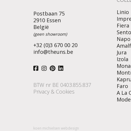
Linio
Postbaan 75
Impr
2910 Essen
Fiera
België
Sent
(geen showroom)
Napol
+32 (0)3 670 00 20
Amalf
info@theuns.be
Jura
Izola
Mona
Mont
Kapr
BTW nr BE 0403.855.837
Faro
Privacy & Cookies
A La 
Mode
koen michielsen webdesign