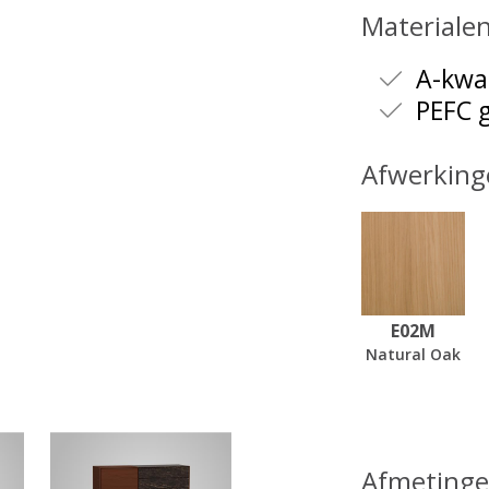
Materiale
A-kwal
PEFC g
Afwerking
E02M
Natural Oak
Afmeting