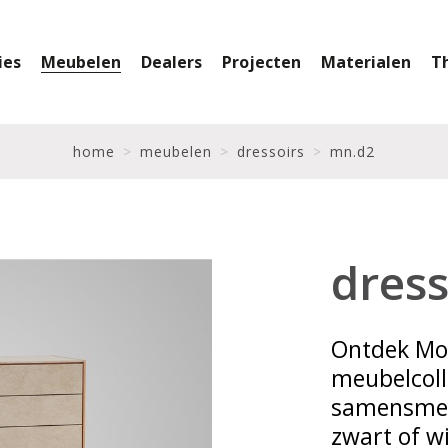
ies
Meubelen
Dealers
Projecten
Materialen
T
home
meubelen
dressoirs
mn.d2
dress
Ontdek Mo
meubelcolle
samensmelt
zwart of wi