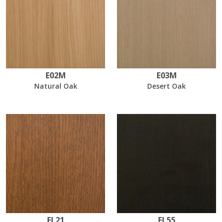
E02M
E03M
Natural Oak
Desert Oak
EL21
EL55