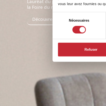
Lauréat du prix « Best of Belgium » 
vous leur avez fournies ou qu'
la Foire du meuble de Bruxelles.
Sélection
Découvrez la collection ici
Nécessaires
du
consentement
Refuser