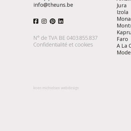
info@theuns.be
Jura
Izola
Mona
Mont
Kapr
N° de TVA BE 0403.855.837
Faro
Confidentialité et cookies
A La 
Mode
koen michielsen webdesign