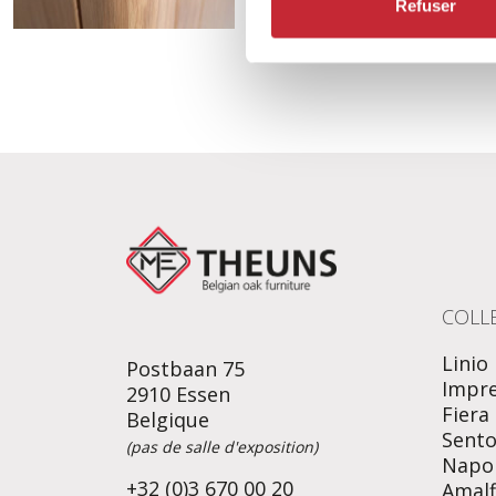
Refuser
COLL
Linio
Postbaan 75
Impr
2910 Essen
Fiera
Belgique
Sent
(pas de salle d'exposition)
Napol
+32 (0)3 670 00 20
Amalf