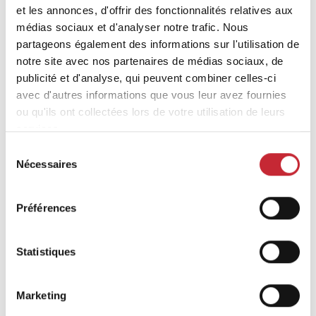
et les annonces, d'offrir des fonctionnalités relatives aux
Trouvez votre revendeur
médias sociaux et d'analyser notre trafic. Nous
partageons également des informations sur l'utilisation de
notre site avec nos partenaires de médias sociaux, de
publicité et d'analyse, qui peuvent combiner celles-ci
avec d'autres informations que vous leur avez fournies
ou qu'ils ont collectées lors de votre utilisation de leurs
services.
Sélection
Produits similaires
Nécessaires
du
consentement
Préférences
Statistiques
Marketing