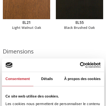
EL21
EL55
Light Walnut Oak
Black Brushed Oak
Dimensions
179 x 210 x 45
Consentement
Détails
À propos des cookies
Trouvez votre revendeur le
plus proche dans notre
réseau.
Ce site web utilise des cookies.
Les cookies nous permettent de personnaliser le contenu