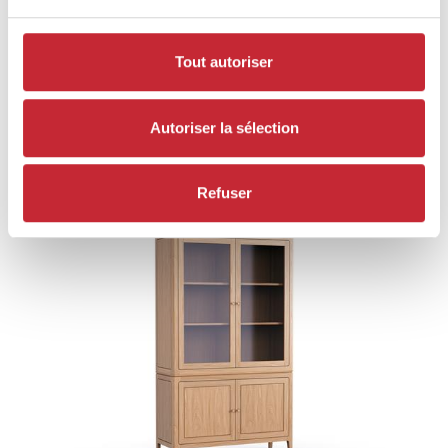
Tout autoriser
Autoriser la sélection
FIE.D2 + FIE.OPH2.M
123 x 210 x 45
Refuser