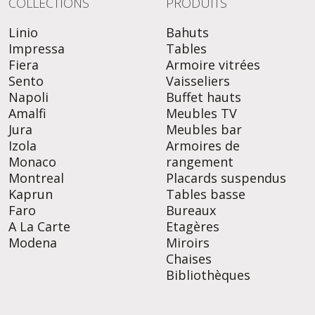
COLLECTIONS
PRODUITS
Linio
Bahuts
Impressa
Tables
Fiera
Armoire vitrées
Sento
Vaisseliers
Napoli
Buffet hauts
Amalfi
Meubles TV
Jura
Meubles bar
Izola
Armoires de
Monaco
rangement
Montreal
Placards suspendus
Kaprun
Tables basse
Faro
Bureaux
A La Carte
Etagères
Modena
Miroirs
Chaises
Bibliothèques