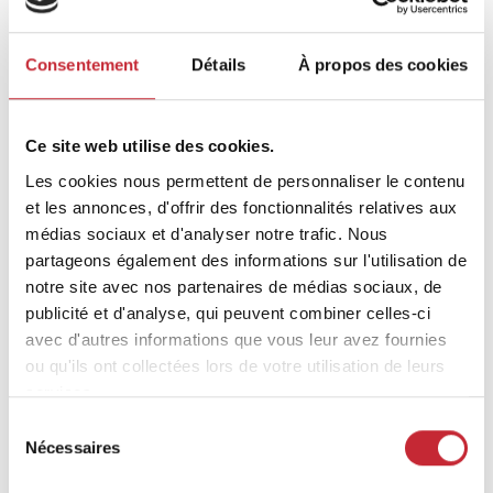
Light Walnut Oak
Black Brushed Oak
Consentement
Détails
À propos des cookies
Dimensions
Ce site web utilise des cookies.
179 x 62 x 45
Les cookies nous permettent de personnaliser le contenu
et les annonces, d'offrir des fonctionnalités relatives aux
médias sociaux et d'analyser notre trafic. Nous
partageons également des informations sur l'utilisation de
Trouvez votre revendeur le
notre site avec nos partenaires de médias sociaux, de
plus proche dans notre
publicité et d'analyse, qui peuvent combiner celles-ci
réseau.
avec d'autres informations que vous leur avez fournies
ou qu'ils ont collectées lors de votre utilisation de leurs
services.
Trouvez votre revendeur
Sélection
Nécessaires
du
consentement