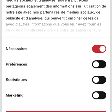
médias sociaux et d'analyser notre trafic. Nous
partageons également des informations sur l'utilisation de
notre site avec nos partenaires de médias sociaux, de
publicité et d'analyse, qui peuvent combiner celles-ci
avec d'autres informations que vous leur avez fournies
ou qu'ils ont collectées lors de votre utilisation de leurs
services.
Produits similaires
Sélection
Nécessaires
du
consentement
Préférences
Statistiques
Marketing