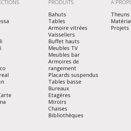
ECTIONS
PRODUITS
À PROP
Bahuts
Theuns
essa
Tables
Matéria
Armoire vitrées
Projets
o
Vaisseliers
i
Buffet hauts
i
Meubles TV
Meubles bar
Armoires de
co
rangement
real
Placards suspendus
un
Tables basse
Bureaux
Carte
Etagères
na
Miroirs
Chaises
Bibliothèques