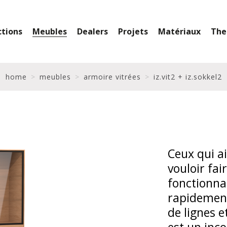
ctions
Meubles
Dealers
Projets
Matériaux
The
home
meubles
armoire vitrées
iz.vit2 + iz.sokkel2
Ceux qui a
vouloir fa
fonctionnal
rapidement 
de lignes e