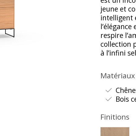
est un inc
jeune et c
intelligent 
l’élégance 
respire l’a
collection
à l’infini 
Matériaux
Chêne 
Bois c
Finitions