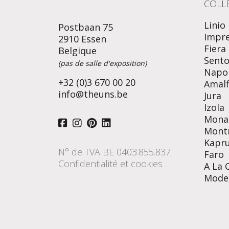
COLL
Linio
Postbaan 75
Impr
2910 Essen
Fiera
Belgique
Sent
(pas de salle d'exposition)
Napol
+32 (0)3 670 00 20
Amalf
info@theuns.be
Jura
Izola
Mona
Mont
Kapr
N° de TVA BE 0403.855.837
Faro
Confidentialité et cookies
A La 
Mode