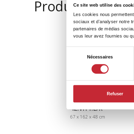
Produits similai
Ce site web utilise des cook
Les cookies nous permettent d
sociaux et d'analyser notre t
partenaires de médias sociaux
vous leur avez fournies ou qu'
Sélection
Nécessaires
du
consentement
Refuser
IZ.VIT1.L/R
67 x 162 x 48 cm