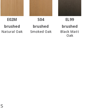
E02M
S04
EL99
brushed
brushed
brushed
Natural Oak
Smoked Oak
Black Matt
Oak
s