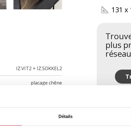
131 x
Trouve
plus p
réseau
IZ.VIT2 + IZ.SOKKEL2
T
placage chêne
Détails