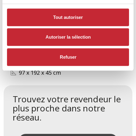
Tout autoriser
E33M
EL21
Olive
Light Walnut Oak
Autoriser la sélection
Dimensions
Refuser
97 x 192 x 45 cm
Trouvez votre revendeur le
plus proche dans notre
réseau.