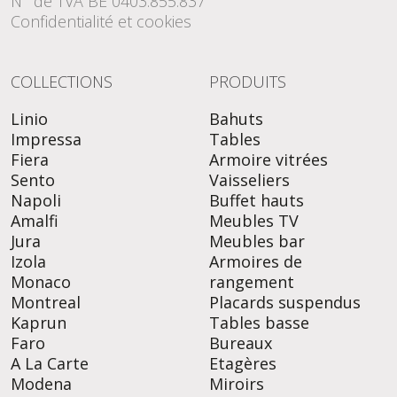
N° de TVA BE 0403.855.837
Confidentialité et cookies
COLLECTIONS
PRODUITS
Linio
Bahuts
Impressa
Tables
Fiera
Armoire vitrées
Sento
Vaisseliers
Napoli
Buffet hauts
Amalfi
Meubles TV
Jura
Meubles bar
Izola
Armoires de
Monaco
rangement
Montreal
Placards suspendus
Kaprun
Tables basse
Faro
Bureaux
A La Carte
Etagères
Modena
Miroirs